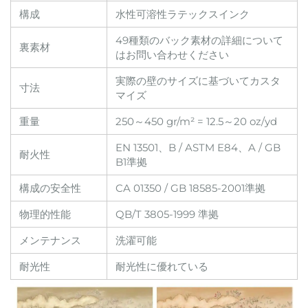
構成
水性可溶性ラテックスインク
49種類のバック素材の詳細について
裏素材
はお問い合わせください
実際の壁のサイズに基づいてカスタ
寸法
マイズ
重量
250～450 gr/m² = 12.5～20 oz/yd
EN 13501、B / ASTM E84、A / GB
耐火性
B1準拠
構成の安全性
CA 01350 / GB 18585-2001準拠
物理的性能
QB/T 3805-1999 準拠
メンテナンス
洗濯可能
耐光性
耐光性に優れている